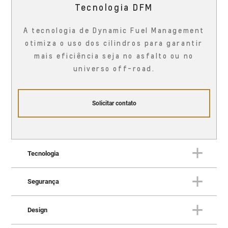
Tecnologia DFM
A tecnologia de Dynamic Fuel Management
otimiza o uso dos cilindros para garantir
mais eficiência seja no asfalto ou no
universo off-road.
Solicitar contato
Tecnologia
Segurança
TECNOLOGIA
Uma fortaleza conectada à vida
Design
real
SEGURANÇA