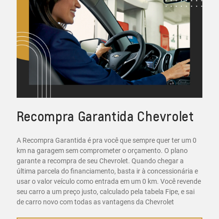
Recompra Garantida Chevrolet
A Recompra Garantida é pra você que sempre quer ter um 0
km na garagem sem comprometer o orçamento. O plano
garante a recompra de seu Chevrolet. Quando chegar a
última parcela do financiamento, basta ir à concessionária e
usar o valor veículo como entrada em um 0 km. Você revende
seu carro a um preço justo, calculado pela tabela Fipe, e sai
de carro novo com todas as vantagens da Chevrolet