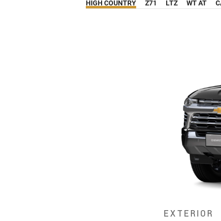
HIGH COUNTRY
Z71
LTZ
WT AT
C
EXTERIOR