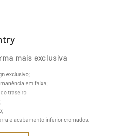
ntry
rma mais exclusiva
n exclusivo;
ermanência em faixa;
do traseiro;
;
o;
arra e acabamento inferior cromados.